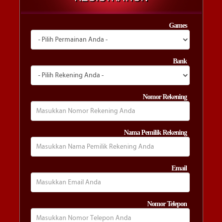
Games
Bank
Nomor Rekening
Nama Pemilik Rekening
Email
Nomor Telepon