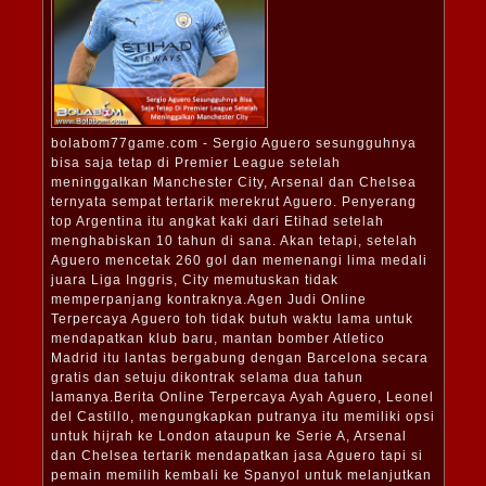
bolabom77game.com - Sergio Aguero sesungguhnya
bisa saja tetap di Premier League setelah
meninggalkan Manchester City, Arsenal dan Chelsea
ternyata sempat tertarik merekrut Aguero. Penyerang
top Argentina itu angkat kaki dari Etihad setelah
menghabiskan 10 tahun di sana. Akan tetapi, setelah
Aguero mencetak 260 gol dan memenangi lima medali
juara Liga Inggris, City memutuskan tidak
memperpanjang kontraknya.Agen Judi Online
Terpercaya Aguero toh tidak butuh waktu lama untuk
mendapatkan klub baru, mantan bomber Atletico
Madrid itu lantas bergabung dengan Barcelona secara
gratis dan setuju dikontrak selama dua tahun
lamanya.Berita Online Terpercaya Ayah Aguero, Leonel
del Castillo, mengungkapkan putranya itu memiliki opsi
untuk hijrah ke London ataupun ke Serie A, Arsenal
dan Chelsea tertarik mendapatkan jasa Aguero tapi si
pemain memilih kembali ke Spanyol untuk melanjutkan