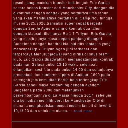
resmi mengumumkan transfer bek tengah Eric Garcia
secara bebas transfer dari Manchester City, dengan dia
dikontrak dengan kontrak yang berdurasi lima tahun
yang akan membuatnya bertahan di Camp Nou hingga
musim 2025/2026.transaksi super cepat Berbeda
dengan Sergio Aguero yang dikontrak dua tahun
dengan klausul rilis hanya Rp 1,7 Trilyun, Eric Garcia
yang masih punya masa depan panjang dipagari
Barcelona dengan bandrol klausul rilis fantastis yang
mencapai Rp 7 Trilyun.Agen judi terbesar dan
terpercaya Menurut jadwal yang dirilis di situs resmi
klub, Eric Garcia dijadwalkan menandatangani kontrak
pada hari Selasa pukul 13.15 waktu setempat,
dilanjutkan sesi foto pada pukul 14.00 dan selanjutnya
presentasi dan konferensi pers di Auditori 1899 pada
setengah jam kemudian.Berita bola terlengkap Eric
Garcia sebelumnya bergabung dengan akademi
Barçelona pada 2008 dan melanjutkan
perkembangannya di La Masia hingga 2017, sebelum
dia kemudian memilih pergi ke Manchester City di
mana ia menghabiskan empat musim tampil di level U-
19, U-23 dan untuk tim utama. ...
read more