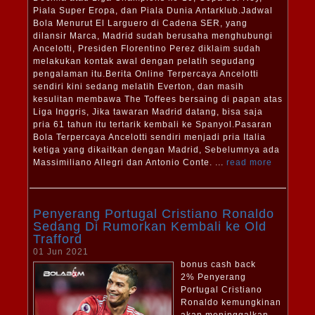
Piala Super Eropa, dan Piala Dunia Antarklub.Jadwal
Bola Menurut El Larguero di Cadena SER, yang
dilansir Marca, Madrid sudah berusaha menghubungi
Ancelotti, Presiden Florentino Perez diklaim sudah
melakukan kontak awal dengan pelatih segudang
pengalaman itu.Berita Online Terpercaya Ancelotti
sendiri kini sedang melatih Everton, dan masih
kesulitan membawa The Toffees bersaing di papan atas
Liga Inggris, Jika tawaran Madrid datang, bisa saja
pria 61 tahun itu tertarik kembali ke Spanyol.Pasaran
Bola Terpercaya Ancelotti sendiri menjadi pria Italia
ketiga yang dikaitkan dengan Madrid, Sebelumnya ada
Massimiliano Allegri dan Antonio Conte. ...
read more
Penyerang Portugal Cristiano Ronaldo
Sedang Di Rumorkan Kembali ke Old
Trafford
01 Jun 2021
bonus cash back
2% Penyerang
Portugal Cristiano
Ronaldo kemungkinan