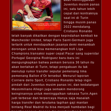
akan meninggalkan
Juventus musim panas
ini, satu tahun lebih
cepat dari kontraknya
saat ini di Turin
hingga musim panas
2022 mendatang.
Cristiano Ronaldo
telah banyak dikaitkan dengan kepindahan kembali ke
Manchester United, tetapi Paris Saint-Germain juga
tertarik untuk mendapatkan jasanya demi menambah
dorongan untuk bisa memenangkan trofi Liga
Champions.transaksi super cepat Pacar sang superstar
Portugal Georgina Rodriguez baru-baru ini
mengungkapkan bahwa pemain berusia 36 tahun itu
akan bertahan di Turin, tetapi pengakuan itu tak
menutup rumor transfer seputar pemenang lima
pemenang Ballon d’Or tersebut. Menurut laporan
Corriere dello Sport, Cristiano Ronaldo tetap ingin
pindah dari Juventus musim panas ini, dan kedatangan
Massimiliano Allegri juga semakin mendorong
keinginannya untuk meninggalkan raksasa Turin.Agen
judi terbesar dan terpercaya Hanya saja masalah
harga transfer dan terutama tagihan gaji mantan
bintang Real Madrid itu bisa menjadi hambatan bagi