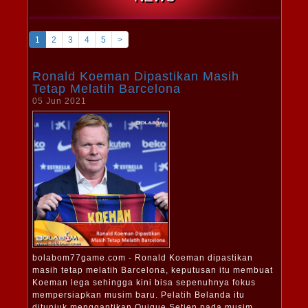
1
2
3
4
5
>
Ronald Koeman Dipastikan Masih
Tetap Melatih Barcelona
05 Jun 2021
bolabom77game.com - Ronald Koeman dipastikan
masih tetap melatih Barcelona, keputusan itu membuat
Koeman lega sehingga kini bisa sepenuhnya fokus
mempersiapkan musim baru. Pelatih Belanda itu
ditunjuk menggantikan Quique Setien pada musim