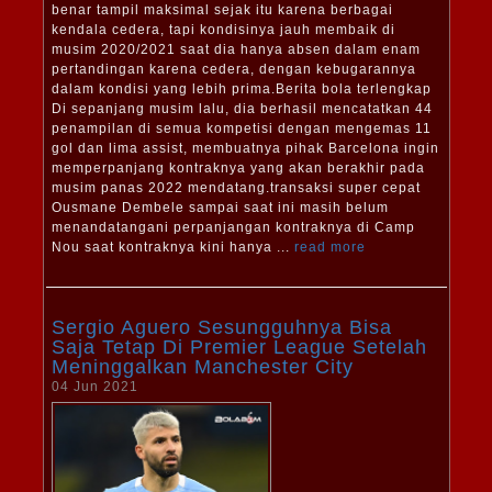
benar tampil maksimal sejak itu karena berbagai
kendala cedera, tapi kondisinya jauh membaik di
musim 2020/2021 saat dia hanya absen dalam enam
pertandingan karena cedera, dengan kebugarannya
dalam kondisi yang lebih prima.Berita bola terlengkap
Di sepanjang musim lalu, dia berhasil mencatatkan 44
penampilan di semua kompetisi dengan mengemas 11
gol dan lima assist, membuatnya pihak Barcelona ingin
memperpanjang kontraknya yang akan berakhir pada
musim panas 2022 mendatang.transaksi super cepat
Ousmane Dembele sampai saat ini masih belum
menandatangani perpanjangan kontraknya di Camp
Nou saat kontraknya kini hanya ...
read more
Sergio Aguero Sesungguhnya Bisa
Saja Tetap Di Premier League Setelah
Meninggalkan Manchester City
04 Jun 2021