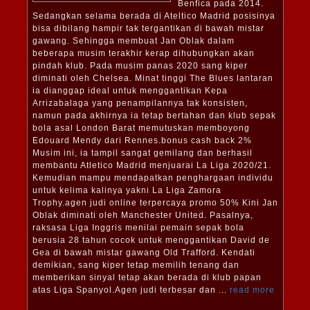
Benfica pada 2014.
Sedangkan selama berada di Ateltico Madrid posisinya
bisa dibilang hampir tak tergantikan di bawah mistar
gawang. Sehingga membuat Jan Oblak dalam
beberapa musim terakhir kerap dihubungkan akan
pindah klub. Pada musim panas 2020 sang kiper
diminati oleh Chelsea. Minat tinggi The Blues lantaran
ia dianggap ideal untuk menggantikan Kepa
Arrizabalaga yang penampilannya tak konsisten,
namun pada akhirnya ia tetap bertahan dan klub sepak
bola asal London Barat memutuskan memboyong
Edouard Mendy dari Rennes.bonus cash back 2%
Musim ini, ia tampil sangat gemilang dan berhasil
membantu Atletico Madrid menjuarai La Liga 2020/21.
Kemudian mampu mendapatkan penghargaan individu
untuk kelima kalinya yakni La Liga Zamora
Trophy.agen judi online terpercaya promo 50% Kini Jan
Oblak diminati oleh Manchester United. Pasalnya,
raksasa Liga Inggris menilai pemain sepak bola
berusia 28 tahun cocok untuk menggantikan David de
Gea di bawah mistar gawang Old Trafford. Kendati
demikian, sang kiper tetap memilih tenang dan
memberikan sinyal tetap akan berada di klub papan
atas Liga Spanyol.Agen judi terbesar dan ...
read more