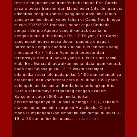
resmi mengumumkan transfer bek tengah Eric Garcia
secara bebas transfer dari Manchester City, dengan dia
dikontrak dengan kontrak yang berdurasi lima tahun
yang akan membuatnya bertahan di Camp Nou hingga
musim 2025/2026.transaksi super cepat Berbeda
dengan Sergio Aguero yang dikontrak dua tahun
dengan klausul rilis hanya Rp 1,7 Trilyun, Eric Garcia
yang masih punya masa depan panjang dipagari
Barcelona dengan bandrol klausul rilis fantastis yang
mencapai Rp 7 Trilyun.Agen judi terbesar dan
terpercaya Menurut jadwal yang dirilis di situs resmi
klub, Eric Garcia dijadwalkan menandatangani kontrak
pada hari Selasa pukul 13.15 waktu setempat,
dilanjutkan sesi foto pada pukul 14.00 dan selanjutnya
presentasi dan konferensi pers di Auditori 1899 pada
setengah jam kemudian.Berita bola terlengkap Eric
Garcia sebelumnya bergabung dengan akademi
Barçelona pada 2008 dan melanjutkan
perkembangannya di La Masia hingga 2017, sebelum
dia kemudian memilih pergi ke Manchester City di
mana ia menghabiskan empat musim tampil di level U-
19, U-23 dan untuk tim utama. ...
read more