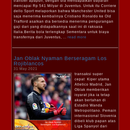
transfer apapun, dengan dia mendapatkan bayaran
mencapai Rp 541 Milyar di Juventus. Untuk itu Corriere
dello Sport melaporkan bahwa Manchester United bisa
saja menerima kembalinya Cristiano Ronaldo ke Old
Trafford asalkan dia bersedia menerima pengurangan
gaji dari yang didapatkannya saat ini di raksasa
Italia.Berita bola terlengkap Sementara untuk biaya
transfernya dari Juventus, ...
read more
Jan Oblak Nyaman Berseragam Los
Rojiblancos
31 May 2021
transaksi super
cepat Kiper utama
Atletico Madrid, Jan
Oblak memberikan
isyarat jika ia tetap
akan bertahan di
Estadio Wanda
Metropolitano. Pemain
internasional Slovenia
dibeli klub papan atas
Liga Spanyol dari