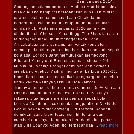
Benfica pada 2014.
Sedangkan selama berada di Ateltico Madrid posisinya
bisa dibilang hampir tak tergantikan di bawah mistar
gawang. Sehingga membuat Jan Oblak dalam
beberapa musim terakhir kerap dihubungkan akan
pindah klub. Pada musim panas 2020 sang kiper
diminati oleh Chelsea. Minat tinggi The Blues lantaran
ia dianggap ideal untuk menggantikan Kepa
Arrizabalaga yang penampilannya tak konsisten,
namun pada akhirnya ia tetap bertahan dan klub sepak
bola asal London Barat memutuskan memboyong
Edouard Mendy dari Rennes.bonus cash back 2%
Musim ini, ia tampil sangat gemilang dan berhasil
membantu Atletico Madrid menjuarai La Liga 2020/21.
Kemudian mampu mendapatkan penghargaan individu
untuk kelima kalinya yakni La Liga Zamora
Trophy.agen judi online terpercaya promo 50% Kini Jan
Oblak diminati oleh Manchester United. Pasalnya,
raksasa Liga Inggris menilai pemain sepak bola
berusia 28 tahun cocok untuk menggantikan David de
Gea di bawah mistar gawang Old Trafford. Kendati
demikian, sang kiper tetap memilih tenang dan
memberikan sinyal tetap akan berada di klub papan
atas Liga Spanyol.Agen judi terbesar dan ...
read more