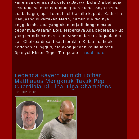
kariernya dengan Barcelona.Jadwal Bola Dia bahagia
sekarang setelah bergabung Barcelona. Saya melihat
dia bahagia, ujar Leonel del Castillo kepada Radio La
Red, yang diwartakan Metro, namun dia tadinya
enggak tahu apa yang akan terjadi dengan masa
depannya.Pasaran Bola Terpercaya Ada beberapa klub
yang tertarik merekrut dia. Arsenal tertarik kepada dia
dan Chelsea di saat-saat terakhir. Kalau dia tidak
bertahan di Inggris, dia akan pindah ke Italia atau
Spanyol.Histori Togel Terupdate ...
read more
Legenda Bayern Munich Lothar
Matthaeus Mengkritik Taktik Pep
Guardiola Di Final Liga Champions
02 Jun 2021