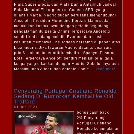
Piala Super Eropa, dan Piala Dunia Antarklub.Jadwal
Bola Menurut El Larguero di Cadena SER, yang
dilansir Marca, Madrid sudah berusaha menghubungi
Ancelotti, Presiden Florentino Perez diklaim sudah
melakukan kontak awal dengan pelatih segudang
pengalaman itu.Berita Online Terpercaya Ancelotti
sendiri kini sedang melatih Everton, dan masih
kesulitan membawa The Toffees bersaing di papan atas
Liga Inggris, Jika tawaran Madrid datang, bisa saja
pria 61 tahun itu tertarik kembali ke Spanyol.Pasaran
Bola Terpercaya Ancelotti sendiri menjadi pria Italia
ketiga yang dikaitkan dengan Madrid, Sebelumnya ada
Massimiliano Allegri dan Antonio Conte. ...
read more
Penyerang Portugal Cristiano Ronaldo
Sedang Di Rumorkan Kembali ke Old
Trafford
01 Jun 2021
bonus cash back
2% Penyerang
Portugal Cristiano
Ronaldo kemungkinan