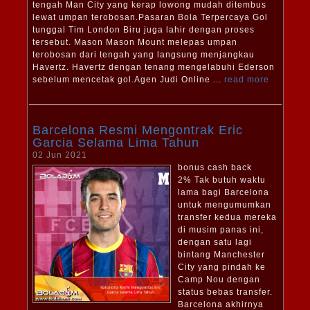
tengah Man City yang kerap lowong mudah ditembus
lewat umpan terobosan.Pasaran Bola Terpercaya Gol
tunggal Tim London Biru juga lahir dengan proses
tersebut. Mason Mason Mount melepas umpan
terobosan dari tengah yang langsung menjangkau
Havertz. Havertz dengan tenang mengelabuhi Ederson
sebelum mencetak gol.Agen Judi Online ...
read more
Barcelona Resmi Mengontrak Eric
Garcia Selama Lima Tahun
02 Jun 2021
bonus cash back
2% Tak butuh waktu
lama bagi Barcelona
untuk mengumumkan
transfer kedua mereka
di musim panas ini,
dengan satu lagi
bintang Manchester
City yang pindah ke
Camp Nou dengan
status bebas transfer.
Barcelona akhirnya