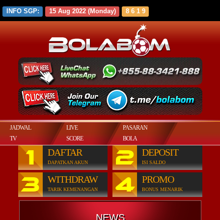
INFO SGP:
15 Aug 2022 (Monday)
8 6 1 9
JADWAL
LIVE
PASARAN
TV
SCORE
BOLA
1
2
DAFTAR
DEPOSIT
NONTON
DAPATKAN AKUN
ISI SALDO
ONLINE
3
4
WITHDRAW
PROMO
TARIK KEMENANGAN
BONUS MENARIK
NEWS