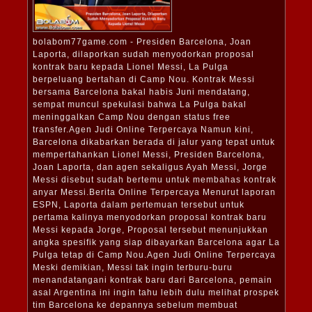
bolabom77game.com - Presiden Barcelona, Joan
Laporta, dilaporkan sudah menyodorkan proposal
kontrak baru kepada Lionel Messi, La Pulga
berpeluang bertahan di Camp Nou. Kontrak Messi
bersama Barcelona bakal habis Juni mendatang,
sempat muncul spekulasi bahwa La Pulga bakal
meninggalkan Camp Nou dengan status free
transfer.Agen Judi Online Terpercaya Namun kini,
Barcelona dikabarkan berada di jalur yang tepat untuk
mempertahankan Lionel Messi, Presiden Barcelona,
Joan Laporta, dan agen sekaligus Ayah Messi, Jorge
Messi disebut sudah bertemu untuk membahas kontrak
anyar Messi.Berita Online Terpercaya Menurut laporan
ESPN, Laporta dalam pertemuan tersebut untuk
pertama kalinya menyodorkan proposal kontrak baru
Messi kepada Jorge, Proposal tersebut menunjukkan
angka spesifik yang siap dibayarkan Barcelona agar La
Pulga tetap di Camp Nou.Agen Judi Online Terpercaya
Meski demikian, Messi tak ingin terburu-buru
menandatangani kontrak baru dari Barcelona, pemain
asal Argentina ini ingin tahu lebih dulu melihat prospek
tim Barcelona ke depannya sebelum membuat