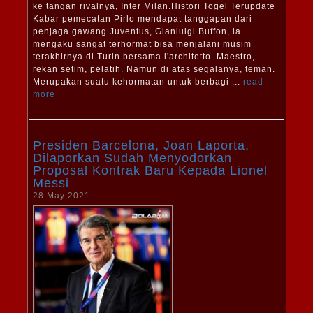
ke tangan rivalnya, Inter Milan.Histori Togel Terupdate
Kabar pemecatan Pirlo mendapat tanggapan dari
penjaga gawang Juventus, Gianluigi Buffon, ia
mengaku sangat terhormat bisa menjalani musim
terakhirnya di Turin bersama l'architetto. Maestro,
rekan setim, pelatih. Namun di atas segalanya, teman.
Merupakan suatu kehormatan untuk berbagi ...
read
more
Presiden Barcelona, Joan Laporta,
Dilaporkan Sudah Menyodorkan
Proposal Kontrak Baru Kepada Lionel
Messi
28 May 2021