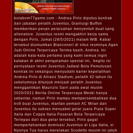
bolabom77game.com - Andrea Pirlo diputus kontrak
dari jabatan pelatih Juventus, Gianluigi Buffon
memberikan pesan perpisahan menyentuh buat sang
allenatore. Juventus resmi mengakhiri kerja sama
dengan Pirlo, Jumat (28/5/2021) malam WIB. Kabar
tersebut diumumkan Bianconeri di situs resminya.Agen
Judi Online Terpercaya Terima kasih, Andrea. Ini
adalah kata-kata pertama yang kami semua ingin
katakan di akhir pengalaman spesial ini, begitu isi
pernyataan resmi Juventus.Jadwal Bola Pemutusan
kontrak ini sekaligus menyudahi karier kepelatihan
Andrea Pirlo di Allianz Stadium, pelatih 42 tahun itu
sebelumnya ditunjuk menjadi pelatih Juventus
menggantikan Maurizio Sarri pada awal musim
2020/2021.Berita Online Terpercaya Meski hanya
sebentar, namun Pirlo mampu mempersembahkan dua
trofi buat Juventus, mantan pemain AC Milan dan
Juventus itu sukses menyabet gelar juara Piala Super
Italia dan Coppa Italia.Pasaran Bola Terpercaya
Terlepas dari dua gelar tersebut, Pirlo gagal
mempertahankan dominasi Juventus di Liga Italia, si
Nyonya Tua harus merelakan Scudetto musim ini jatuh