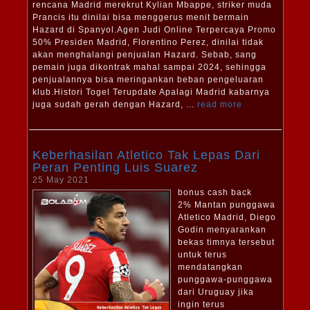
rencana Madrid merekrut Kylian Mbappe, striker muda
Prancis itu dinilai bisa menggerus menit bermain
Hazard di Spanyol.Agen Judi Online Terpercaya Promo
50% Presiden Madrid, Florentino Perez, dinilai tidak
akan menghalangi penjualan Hazard. Sebab, sang
pemain juga dikontrak mahal sampai 2024, sehingga
penjualannya bisa meringankan beban pengeluaran
klub.Histori Togel Terupdate Apalagi Madrid kabarnya
juga sudah gerah dengan Hazard, ...
read more
Keberhasilan Atletico Tak Lepas Dari
Peran Penting Luis Suarez
25 May 2021
bonus cash back
2% Mantan punggawa
Atletico Madrid, Diego
Godin menyarankan
bekas timnya tersebut
untuk terus
mendatangkan
punggawa-punggawa
dari Uruguay jika
ingin terus