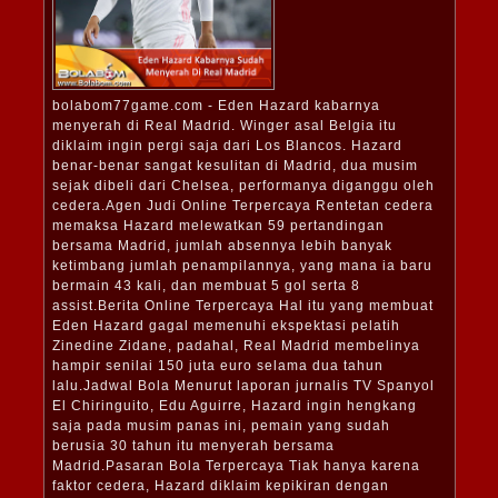
bolabom77game.com - Eden Hazard kabarnya
menyerah di Real Madrid. Winger asal Belgia itu
diklaim ingin pergi saja dari Los Blancos. Hazard
benar-benar sangat kesulitan di Madrid, dua musim
sejak dibeli dari Chelsea, performanya diganggu oleh
cedera.Agen Judi Online Terpercaya Rentetan cedera
memaksa Hazard melewatkan 59 pertandingan
bersama Madrid, jumlah absennya lebih banyak
ketimbang jumlah penampilannya, yang mana ia baru
bermain 43 kali, dan membuat 5 gol serta 8
assist.Berita Online Terpercaya Hal itu yang membuat
Eden Hazard gagal memenuhi ekspektasi pelatih
Zinedine Zidane, padahal, Real Madrid membelinya
hampir senilai 150 juta euro selama dua tahun
lalu.Jadwal Bola Menurut laporan jurnalis TV Spanyol
El Chiringuito, Edu Aguirre, Hazard ingin hengkang
saja pada musim panas ini, pemain yang sudah
berusia 30 tahun itu menyerah bersama
Madrid.Pasaran Bola Terpercaya Tiak hanya karena
faktor cedera, Hazard diklaim kepikiran dengan