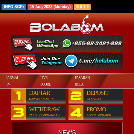
INFO SGP:
15 Aug 2022 (Monday)
8 6 1 9
JADWAL
LIVE
PASARAN
TV
SCORE
BOLA
1
2
DAFTAR
DEPOSIT
NONTON
DAPATKAN AKUN
ISI SALDO
ONLINE
3
4
WITHDRAW
PROMO
TARIK KEMENANGAN
BONUS MENARIK
NEWS